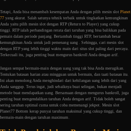
Tetapi, Anda bisa menambah kesempatan Anda dengan pilih mesin slot
Planet
77
yang akurat. Salah satunya tehnik terbaik untuk tingkatkan kemungkinan
Anda yaitu pilih mesin slot dengan RTP (Return to Player) yang cukup
tinggi. RTP ialah perbandingan rerata dari taruhan yang bisa balikkan pada
pemain dalam periode panjang. Bertambah tinggi RTP, bertambah besar
kemungkinan Anda untuk jadi pemenang uang . Sehingga, cari mesin slot
dengan RTP yang lebih tinggi waktu main dari situs slot paling dari percaya.
Terkecuali itu, juga penting buat mengurus bankroll Anda dengan arif.
Jangan sempat bermain-main dengan uang yang tak bisa Anda merugikan.
Tentukan batasan harian atau mingguan untuk bermain, dan taati batasan itu.
Ini akan menolong Anda menghindari dari kehilangan uang lebih dari yang
Anda sanggup. Terus ingat, judi sebaiknya buat selingan, bukan menjadi
metode buat mendapatkan uang. Bersamaan dengan mengurus bankroll, juga
penting buat mengendalikan taruhan Anda dengan arif. Tidak boleh sangat
sering taruhan optimal cuma untuk coba memenangi jekpot. Mesin slot
Planet77 Bottom kerap punyai taruhan maksimal yang cukup tinggi, dan
bermain-main dengan taruhan maximum.