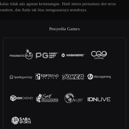
kalau tidak ada agunan kemenangan. Hasil mesin permainan slot terus
random, dan Anda tak bisa menguasainya seutuhnya.
Penyedia Games