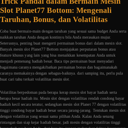
Trick Pandai dalam Bermain Mesin
Slot Planet77 Bottom: Mengenali
Taruhan, Bonus, dan Volatilitas
Coba buat bermain-main dengan taruhan yang sesuai sama budget Anda serta
naikkan taruhan Anda dengan kontinyu bila Anda merasakan mujur.
Seterusnya, penting buat mengerti permainan bonus dari dalam mesin slot.
Banyak mesin slot Planet77 Bottom menjajakan perputaran bonus atau
feature khusus yang lain yang bisa menaikkan kesempatan Anda untuk
menjadi pemenang hadiah besar. Baca tips permainan buat menyadari
bagaimana caranya mengakibatkan permainan bonus dan bagaimanakah
caranya memakainya dengan sebagus-baiknya. dari samping itu, perlu pula
buat cari tahu terkait volatilitas mesin slot.
Volatilitas berpedoman pada berapa kerap mesin slot bayar hadiah serta
berapa besar hadiah itu. Mesin slot dengan volatilitas rendah condong bayar
hadiah kecil secara teratur, sedangkan mesin slot Planet 77 dengan volatilitas
tinggi condong bayar hadiah besar secara jarang-jarang. Tentukan mesin slot
dengan volatilitas yang sesuai sama pilihan Anda. Kalau Anda senang
rintangan dan siap kejar hadiah besar, jadi mesin dengan volatilitas tinggi