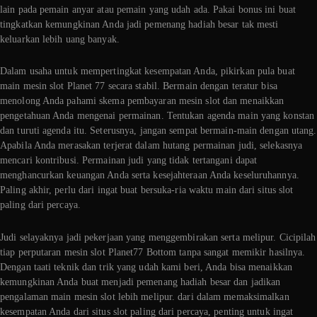
lain pada pemain anyar atau pemain yang udah ada. Pakai bonus ini buat
tingkatkan kemungkinan Anda jadi pemenang hadiah besar tak mesti
keluarkan lebih uang banyak.
Dalam usaha untuk mempertingkat kesempatan Anda, pikirkan pula buat
main mesin slot Planet 77 secara stabil. Bermain dengan teratur bisa
menolong Anda pahami skema pembayaran mesin slot dan menaikkan
pengetahuan Anda mengenai permainan. Tentukan agenda main yang konstan
dan turuti agenda itu. Seterusnya, jangan sempat bermain-main dengan utang.
Apabila Anda merasakan terjerat dalam hutang permainan judi, selekasnya
mencari kontribusi. Permainan judi yang tidak tertangani dapat
menghancurkan keuangan Anda serta kesejahteraan Anda keseluruhannya.
Paling akhir, perlu dari ingat buat bersuka-ria waktu main dari situs slot
paling dari percaya.
Judi selayaknya jadi pekerjaan yang menggembirakan serta melipur. Cicipilah
tiap perputaran mesin slot Planet77 Bottom tanpa sangat memikir hasilnya.
Dengan taati teknik dan trik yang udah kami beri, Anda bisa menaikkan
kemungkinan Anda buat menjadi pemenang hadiah besar dan jadikan
pengalaman main mesin slot lebih melipur. dari dalam memaksimalkan
kesempatan Anda dari situs slot paling dari percaya, penting untuk ingat