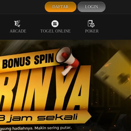
DAFTAR
LOGIN
ARCADE
TOGEL ONLINE
POKER