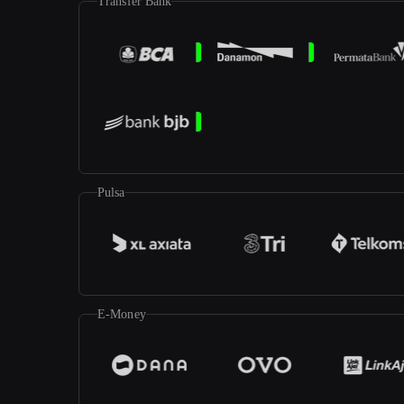
Transfer Bank
Pulsa
E-Money