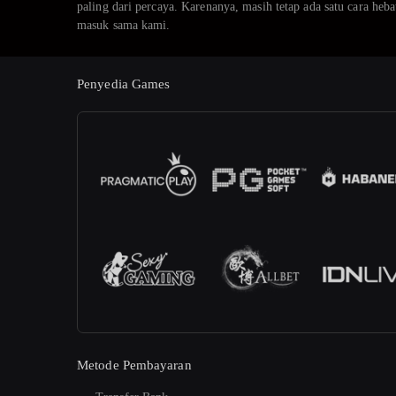
paling dari percaya. Karenanya, masih tetap ada satu cara he
masuk sama kami.
Penyedia Games
Metode Pembayaran