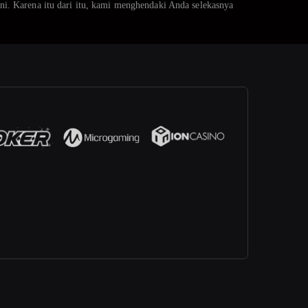
ini. Karena itu dari itu, kami menghendaki Anda selekasnya