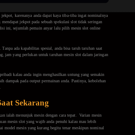
 jekpot, karenanya anda dapat kaya tiba-tiba ingat nominalnya
 mendapat jekpot pada sebuah spekulasi slot tidak seringan
i ini, sejumlah pemain anyar lalu pilih mesin slot online
t. Tanpa ada kapabilitas spesial, anda bisa taruh taruhan saat
ng, jam yang perlukan untuk taruhan mesin slot dalam jaringan
 pribadi kalau anda ingin menghasilkan untung yang semakin
sih dampak pada output permainan anda. Pastinya, kebolehan
.
Saat Sekarang
kan ialah menunjuk mesin dengan cara tepat. Varian mesin
tuan mesin slot yang wajib anda penuhi kalau mau lebih
kai model mesin yang kurang begitu tenar meskipun nominal