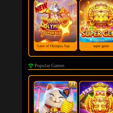
Gates of Olympus Super Scatter
super gems
Popular Games