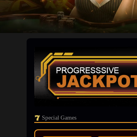
Special Games