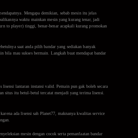
mendapatnya. Mengapa demikian, sebab mesin itu jelas
alikannya waktu mainkan mesin yang kurang tenar, jadi
rn to player) tinggi, benar-benar acapkali kurang promokan
ebetulnya saat anda pilih bandar yang sediakan banyak
emain bila mau sukses bermain. Langkah buat mendapat bandar
 lisensi lantaran instansi valid. Pemain pun gak boleh secara
situs itu betul-betul tercatat menjadi yang terima lisensi.
arena ada lisensi sah Planet77, maknanya kwalitas service
ongan.
nyeleksian mesin dengan cocok serta pemanfaatan bandar