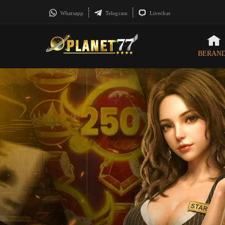
Whatsapp
Telegram
Livechat
BERAN