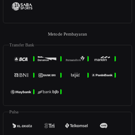
Metode Pembayaran
Transfer Bank
Pulsa