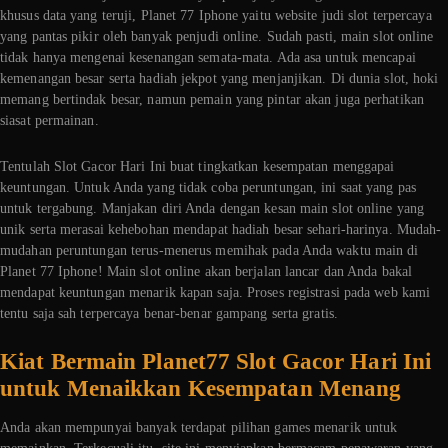
khusus data yang teruji, Planet 77 Iphone yaitu website judi slot terpercaya
yang pantas pikir oleh banyak penjudi online. Sudah pasti, main slot online
tidak hanya mengenai kesenangan semata-mata. Ada asa untuk mencapai
kemenangan besar serta hadiah jekpot yang menjanjikan. Di dunia slot, hoki
memang bertindak besar, namun pemain yang pintar akan juga perhatikan
siasat permainan.
Tentulah Slot Gacor Hari Ini buat tingkatkan kesempatan menggapai
keuntungan. Untuk Anda yang tidak coba peruntungan, ini saat yang pas
untuk tergabung. Manjakan diri Anda dengan kesan main slot online yang
unik serta merasai kehebohan mendapat hadiah besar sehari-harinya. Mudah-
mudahan peruntungan terus-menerus memihak pada Anda waktu main di
Planet 77 Iphone! Main slot online akan berjalan lancar dan Anda bakal
mendapat keuntungan menarik kapan saja. Proses registrasi pada web kami
tentu saja sah terpercaya benar-benar gampang serta gratis.
Kiat Bermain Planet77 Slot Gacor Hari Ini
untuk Menaikkan Kesempatan Menang
Anda akan mempunyai banyak terdapat pilihan games menarik untuk