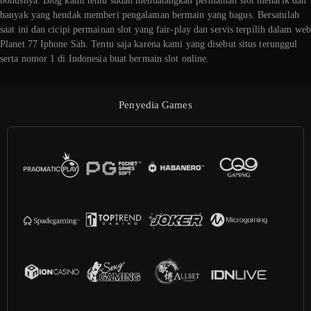
bonusnya. Blog kami tentu sudah mendatangkan permainan slot menarik dan
banyak yang hendak memberi pengalaman bermain yang bagus. Bersatulah
saat ini dan cicipi permainan slot yang fair-play dan servis terpilih dalam web
Planet 77 Iphone Sah. Tentu saja karena kami yang disebut situs terunggul
serta nomor 1 di Indonesia buat bermain slot online.
Penyedia Games