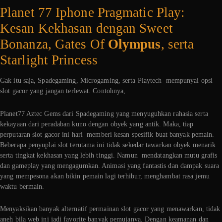
Planet 77 Iphone Pragmatic Play:
Kesan Kekhasan dengan Sweet
Bonanza, Gates Of
Olympus
, serta
Starlight Princess
Gak itu saja, Spadegaming, Microgaming, serta Playtech mempunyai opsi
slot gacor yang jangan terlewat. Contohnya,
Planet77 Aztec Gems dari Spadegaming yang menyuguhkan rahasia serta
kekayaan dari peradaban kuno dengan obyek yang antik. Maka, tiap
perputaran slot gacor ini hari memberi kesan spesifik buat banyak pemain.
Beberapa penyuplai slot terutama ini tidak sekedar tawarkan obyek menarik
serta tingkat kekhasan yang lebih tinggi. Namun mendatangkan mutu grafis
dan gameplay yang mengagumkan. Animasi yang fantastis dan dampak suara
yang mempesona akan bikin pemain lagi terhibur, menghambat rasa jemu
waktu bermain.
Menyaksikan banyak alternatif permainan slot gacor yang menawarkan, tidak
aneh bila web ini jadi favorite banyak pemujanya. Dengan keamanan dan