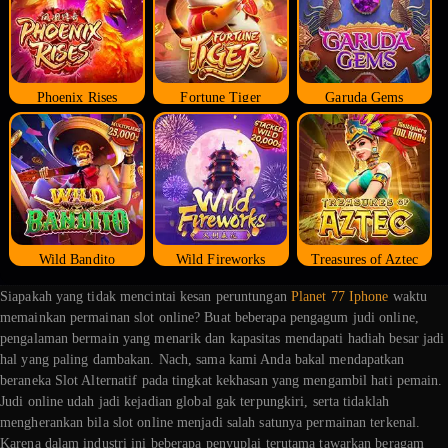
Phoenix Rises
Fortune Tiger
Garuda Gems
Wild Bandito
Wild Fireworks
Treasures of Aztec
Siapakah yang tidak mencintai kesan peruntungan
Planet 77 Iphone
waktu
memainkan permainan slot online? Buat beberapa pengagum judi online,
pengalaman bermain yang menarik dan kapasitas mendapati hadiah besar jadi
hal yang paling dambakan. Nach, sama kami Anda bakal mendapatkan
beraneka Slot Alternatif pada tingkat kekhasan yang mengambil hati pemain.
Judi online udah jadi kejadian global gak terpungkiri, serta tidaklah
mengherankan bila slot online menjadi salah satunya permainan terkenal.
Karena dalam industri ini beberapa penyuplai terutama tawarkan beragam