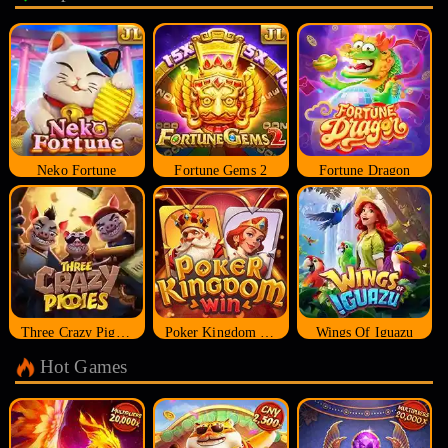
Neko Fortune
Fortune Gems 2
Fortune Dragon
Three Crazy Piggies
Poker Kingdom Win
Wings Of Iguazu
Hot Games