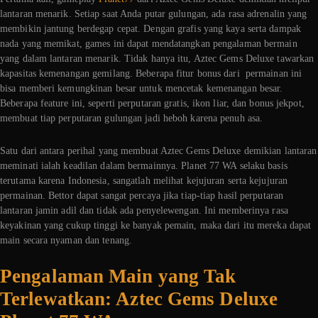
lantaran menarik. Setiap saat Anda putar gulungan, ada rasa adrenalin yang
membikin jantung berdegap cepat. Dengan grafis yang kaya serta dampak
nada yang memikat, games ini dapat mendatangkan pengalaman bermain
yang dalam lantaran menarik. Tidak hanya itu, Aztec Gems Deluxe tawarkan
kapasitas kemenangan gemilang. Beberapa fitur bonus dari permainan ini
bisa memberi kemungkinan besar untuk mencetak kemenangan besar.
Beberapa feature ini, seperti perputaran gratis, ikon liar, dan bonus jekpot,
membuat tiap perputaran gulungan jadi heboh karena penuh asa.
Satu dari antara perihal yang membuat Aztec Gems Deluxe demikian lantaran
meminati ialah keadilan dalam bermainnya. Planet 77 WA selaku basis
terutama karena Indonesia, sangatlah melihat kejujuran serta kejujuran
permainan. Bettor dapat sangat percaya jika tiap-tiap hasil perputaran
lantaran jamin adil dan tidak ada penyelewengan. Ini memberinya rasa
keyakinan yang cukup tinggi ke banyak pemain, maka dari itu mereka dapat
main secara nyaman dan tenang.
Pengalaman Main yang Tak
Terlewatkan: Aztec Gems Deluxe