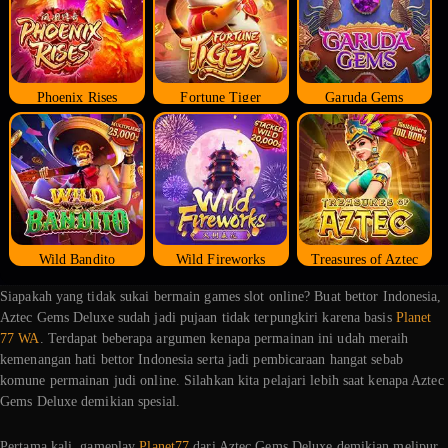
Phoenix Rises
Fortune Tiger
Garuda Gems
Wild Bandito
Wild Fireworks
Treasures of Aztec
Siapakah yang tidak sukai bermain games slot online? Buat bettor Indonesia,
Aztec Gems Deluxe sudah jadi pujaan tidak terpungkiri karena basis
Planet
77 WA
. Terdapat beberapa argumen kenapa permainan ini udah meraih
kemenangan hati bettor Indonesia serta jadi pembicaraan hangat sebab
komune permainan judi online. Silahkan kita pelajari lebih saat kenapa Aztec
Gems Deluxe demikian spesial.
Pertama kali, gameplay
Planet77
dari Aztec Gems Deluxe demikian melipur