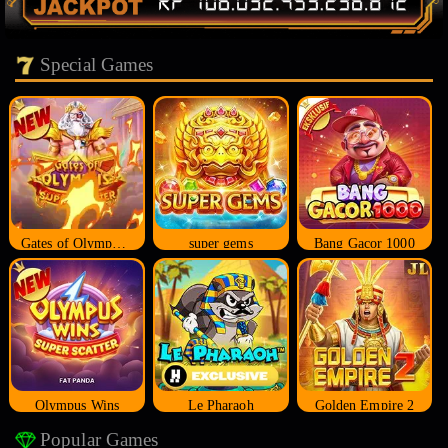
Special Games
Gates of Olympus Super Scatter
super gems
Bang Gacor 1000
Olympus Wins
Le Pharaoh
Golden Empire 2
Popular Games