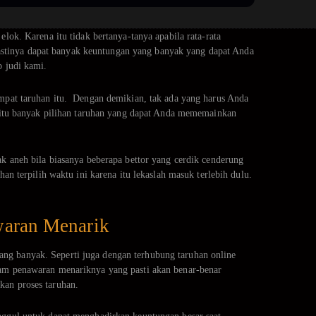
ok. Karena itu tidak bertanya-tanya apabila rata-rata
stinya dapat banyak keuntungan yang banyak yang dapat Anda
b judi kami.
empat taruhan itu. Dengan demikian, tak ada yang harus Anda
egitu banyak pilihan taruhan yang dapat Anda mememainkan
k aneh bila biasanya beberapa bettor yang cerdik cenderung
n terpilih waktu ini karena itu lekaslah masuk terlebih dulu.
waran Menarik
ng banyak. Seperti juga dengan terhubung taruhan online
gam penawaran menariknya yang pasti akan benar-benar
an proses taruhan.