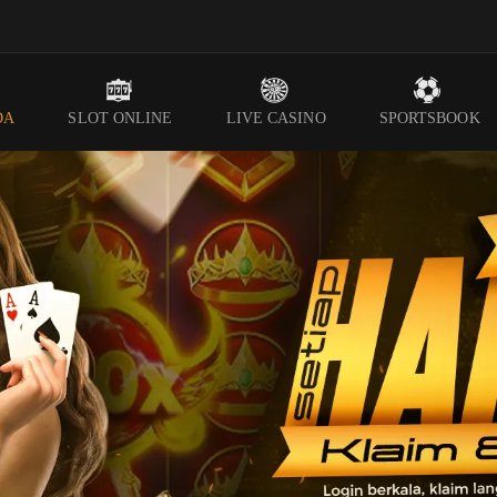
DA
SLOT ONLINE
LIVE CASINO
SPORTSBOOK