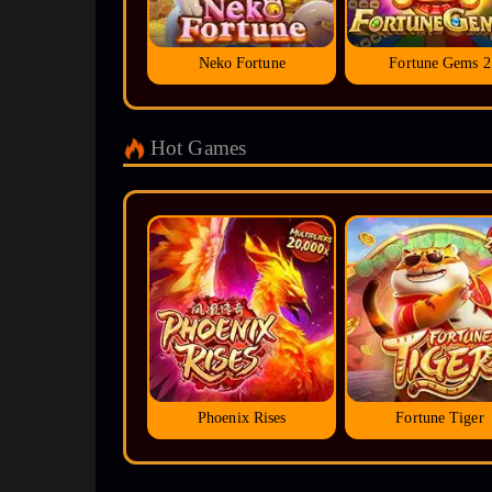
Neko Fortune
Fortune Gems 2
Hot Games
Phoenix Rises
Fortune Tiger