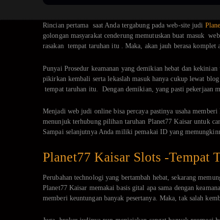
Rincian pertama saat Anda tergabung pada web-site judi
Plane
golongan masyarakat cenderung memutuskan buat masuk web j
rasakan tempat taruhan itu . Maka, akan jauh berasa komplet
Punyai Prosedur keamanan yang demikian hebat dan kekinian t
pikirkan kembali serta lekaslah masuk hanya cukup lewat blo
tempat taruhan itu. Dengan demikian, yang pasti pekerjaan m
Menjadi web judi online bisa percaya pastinya usaha memberi 
menunjuk terhubung pilihan taruhan Planet77 Kaisar untuk cari
Sampai selanjutnya Anda miliki pemakai ID yang memungkinnya
Planet77 Kaisar Slots -Tempat
Perubahan technologi yang bertambah hebat, sekarang memung
Planet77 Kaisar memakai basis gital apa sama dengan keamana
memberi keuntungan banyak pesertanya. Maka, tak salah kemb