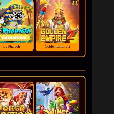
Le Pharaoh
Golden Empire 2