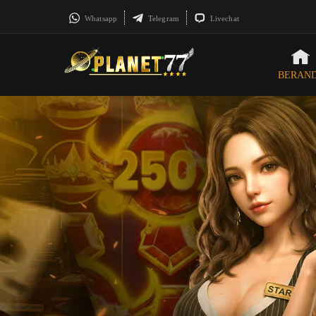
Whatsapp
Telegram
Livechat
BERAN