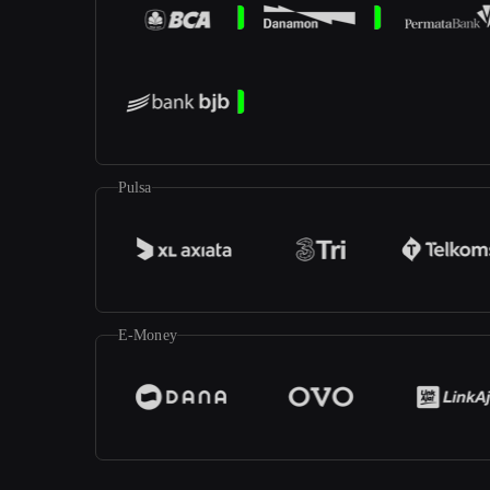
Pulsa
E-Money