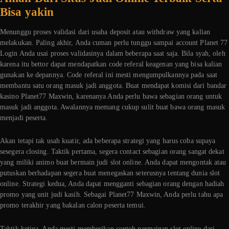
Bisa yakin
Menunggu proses validasi dari usaha deposit atau withdraw yang kalian
melakukan. Paling akhir, Anda cuman perlu tunggu sampai account Planet 77
Login Anda usai proses validasinya dalam beberapa saat saja. Bila syah, oleh
karena itu bettor dapat mendapatkan code referal keagenan yang bisa kalian
gunakan ke depannya. Code referal ini mesti mengumpulkannya pada saat
membantu satu orang masuk jadi anggota. Buat mendapat komisi dari bandar
kasino Planet77 Maxwin, karenanya Anda perlu bawa sebagian orang untuk
masuk jadi anggota. Awalannya memang cukup sulit buat bawa orang masuk
menjadi peserta.
Akan tetapi tak usah kuatir, ada beberapa strategi yang harus coba supaya
sesegera closing. Taktik pertama, segera contact sebagian orang sangat dekat
yang miliki animo buat bermain judi slot online. Anda dapat mengontak atau
putuskan berhadapan segera buat menegaskan seterusnya tentang dunia slot
online. Strategi kedua, Anda dapat mengganti sebagian orang dengan hadiah
promo yang unit judi kasih. Sebagai Planet77 Maxwin, Anda perlu tahu apa
promo terakhir yang bakalan calon peserta temui.
Taktik ketiga, Anda mesti memberikan contoh permainan slot online dari