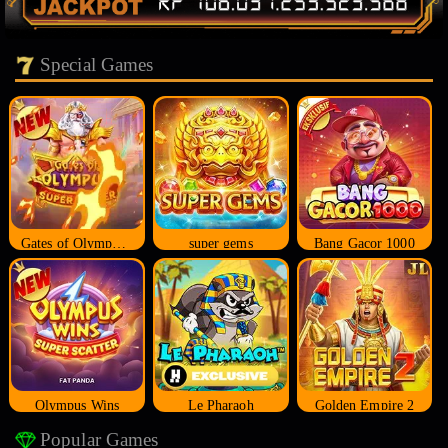
Special Games
Gates of Olympus Super Scatter
super gems
Bang Gacor 1000
Olympus Wins
Le Pharaoh
Golden Empire 2
Popular Games