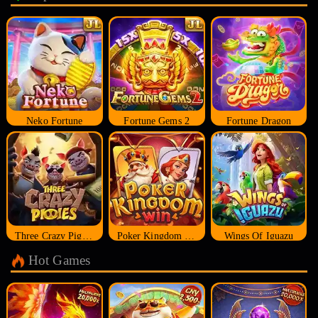
Neko Fortune
Fortune Gems 2
Fortune Dragon
Three Crazy Piggies
Poker Kingdom Win
Wings Of Iguazu
Hot Games